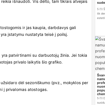
ikia išnaudoti. Vis dėlto, tam tikrais atvejais
suder
5 (1) 
tik der
esteti
tostogomis ir jas kaupia, darbdavys gali
yra įstatymu nustatyta teisė į poilsį.
yra patvirtinami su darbuotojų žinia. Jei tokia
tojas privalo laikytis šio grafiko.
Švar
namu
nai užsidaro dėl sezoniškumo (pvz., mokyklos per
prof
nuo
mi į privalomas atostogas.
popu
chem
5 (1) 
susidu