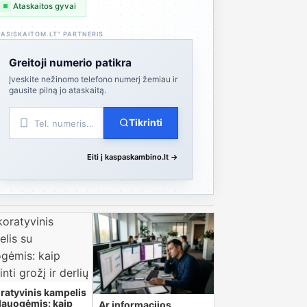
Ataskaitos gyvai
PASISKAITOM.LT“ PARTNERIS
Greitoji numerio patikra
Įveskite nežinomo telefono numerį žemiau ir
gausite pilną jo ataskaitą.
Tikrinti
Eiti į kaspaskambino.lt →
ratyvinis kampelis
ilauogėmis: kaip
Ar informacijos