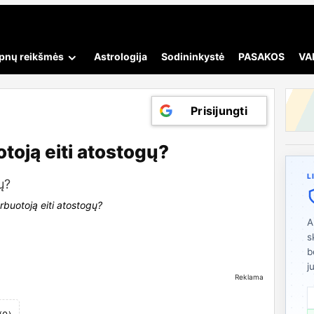
pnų reikšmės
Astrologija
Sodininkystė
PASAKOS
VA
Prisijungti
otoją eiti atostogų?
L
rbuotoją eiti atostogų?
A
s
b
j
Reklama