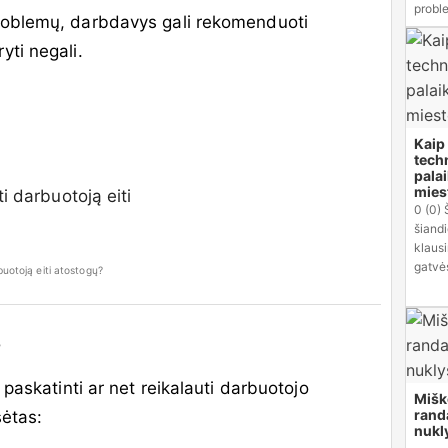
proble
 problemų, darbdavys gali rekomenduoti
yti negali.
Kaip
tech
pala
mies
0 (0)
šiandi
klaus
gatvės
buotoją eiti atostogų?
?
paskatinti ar net reikalauti darbuotojo
Mišk
rand
sėtas:
nukl