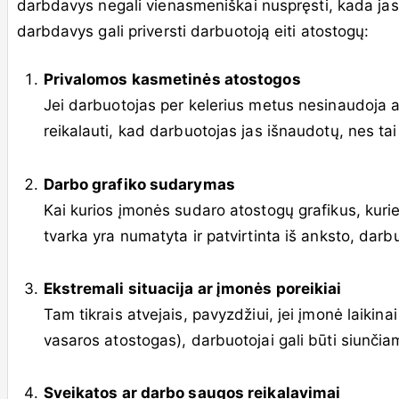
darbdavys negali vienasmeniškai nuspręsti, kada jas re
darbdavys gali priversti darbuotoją eiti atostogų:
Privalomos kasmetinės atostogos
Jei darbuotojas per kelerius metus nesinaudoja a
reikalauti, kad darbuotojas jas išnaudotų, nes tai 
Darbo grafiko sudarymas
Kai kurios įmonės sudaro atostogų grafikus, kurie 
tvarka yra numatyta ir patvirtinta iš anksto, darbuo
Ekstremali situacija ar įmonės poreikiai
Tam tikrais atvejais, pavyzdžiui, jei įmonė laiki
vasaros atostogas), darbuotojai gali būti siunčia
Sveikatos ar darbo saugos reikalavimai