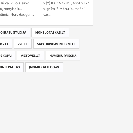
Miškai vilioja savo
5 (2) Kai 1972 m. „Apollo 17“
a, ramybe ir…
sugrįžo iš Mėnulio, mažai
ptimis. Nors dauguma
kas...
.
O ĮRAŠŲ STUDIJA
MOKSLOTASKAS.LT
OY.LT
72H.LT
VAISTININKAS INTERNETE
SKOPAI
VIETOVES.LT
NUMERIŲ PAIEŠKA
 INTERNETAS
ĮMONIŲ KATALOGAS