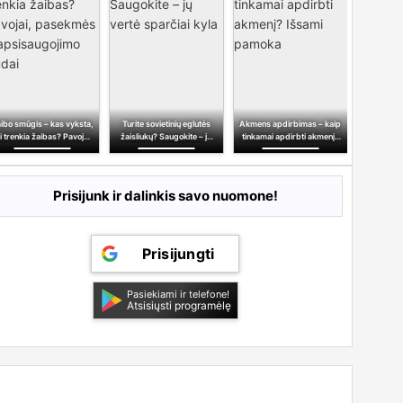
ibo smūgis – kas vyksta,
Turite sovietinių eglutės
Akmens apdirbimas – kaip
Vaiduoklia
i trenkia žaibas? Pavojai,
žaisliukų? Saugokite – jų
tinkamai apdirbti akmenį?
istorijos
pasekmės ir
vertė sparčiai kyla
Išsami pamoka
p
apsisaugojimo būdai
Prisijunk ir dalinkis savo nuomone!
Prisijungti
Pasiekiami ir telefone!
Atsisiųsti programėlę