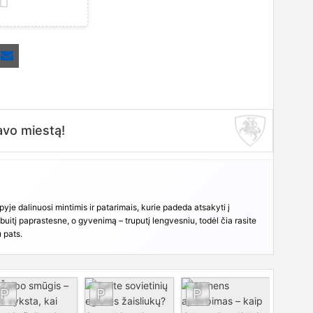
hare
Share
acebook
Email
n
on
er)
vo miestą!
yje dalinuosi mintimis ir patarimais, kurie padeda atsakyti į
uitį paprastesne, o gyvenimą – truputį lengvesniu, todėl čia rasite
u pats.