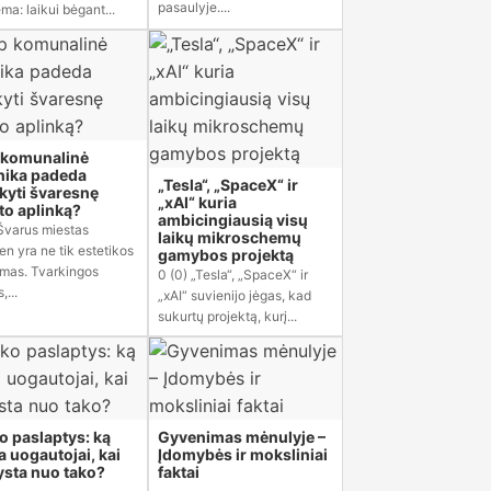
pasaulyje....
ma: laikui bėgant...
 komunalinė
nika padeda
„Tesla“, „SpaceX“ ir
ikyti švaresnę
„xAI“ kuria
to aplinką?
ambicingiausią visų
 Švarus miestas
laikų mikroschemų
en yra ne tik estetikos
gamybos projektą
imas. Tvarkingos
0 (0) „Tesla“, „SpaceX“ ir
,...
„xAI“ suvienijo jėgas, kad
sukurtų projektą, kurį...
o paslaptys: ką
Gyvenimas mėnulyje –
a uogautojai, kai
Įdomybės ir moksliniai
ysta nuo tako?
faktai