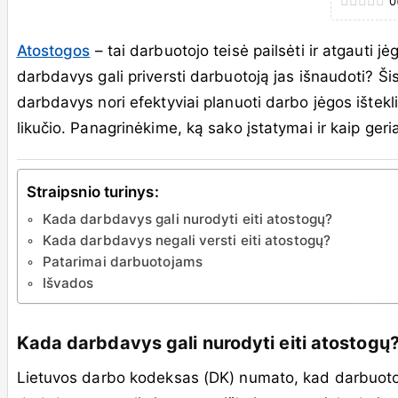
0
Atostogos
– tai darbuotojo teisė pailsėti ir atgauti jė
darbdavys gali priversti darbuotoją jas išnaudoti? Š
darbdavys nori efektyviai planuoti darbo jėgos ištekl
likučio. Panagrinėkime, ką sako įstatymai ir kaip geria
Straipsnio turinys:
Kada darbdavys gali nurodyti eiti atostogų?
Kada darbdavys negali versti eiti atostogų?
Patarimai darbuotojams
Išvados
Kada darbdavys gali nurodyti eiti atostogų
Lietuvos darbo kodeksas (DK) numato, kad darbuotoja