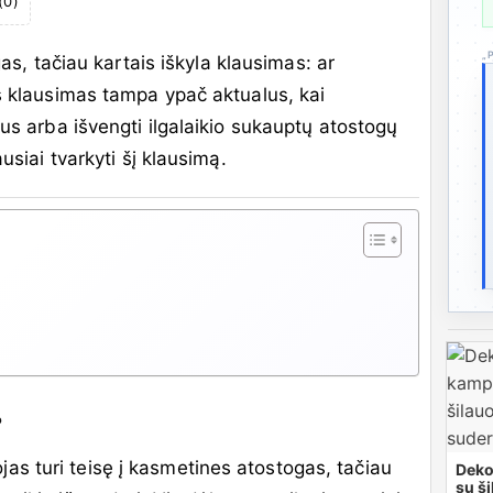
(
0
)
„
gas, tačiau kartais iškyla klausimas: ar
is klausimas tampa ypač aktualus, kai
ius arba išvengti ilgalaikio sukauptų atostogų
usiai tvarkyti šį klausimą.
?
s turi teisę į kasmetines atostogas, tačiau
Deko
su š