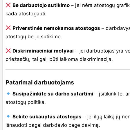
Be darbuotojo sutikimo
– jei nėra atostogų grafi
kada atostogauti.
Priverstinės nemokamos atostogos
– darbdavys
atostogų be jo sutikimo.
Diskriminaciniai motyvai
– jei darbuotojas yra v
priežasčių, tai gali būti laikoma diskriminacija.
Patarimai darbuotojams
Susipažinkite su darbo sutartimi
– įsitikinkite, 
atostogų politika.
Sekite sukauptas atostogas
– jei ilgą laiką jų ne
išnaudoti pagal darbdavio pageidavimą.