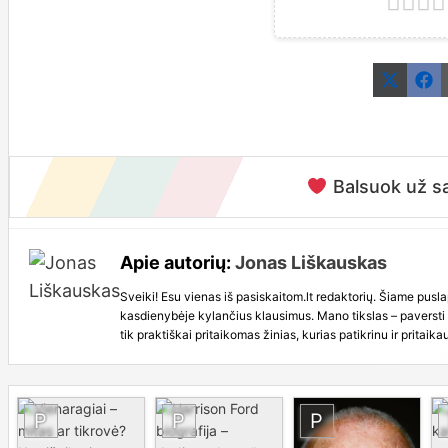
Share
S
X
F
on
o
(Twitt
Balsuok už sa
Apie autorių:
Jonas Liškauskas
Sveiki! Esu vienas iš pasiskaitom.lt redaktorių. Šiame puslap
kasdienybėje kylančius klausimus. Mano tikslas – paversti b
tik praktiškai pritaikomas žinias, kurias patikrinu ir pritaika