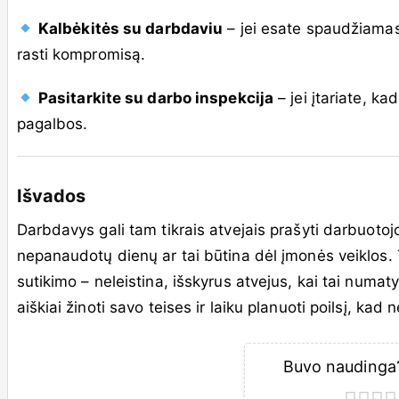
Kalbėkitės su darbdaviu
– jei esate spaudžiamas
rasti kompromisą.
Pasitarkite su darbo inspekcija
– jei įtariate, ka
pagalbos.
Išvados
Darbdavys gali tam tikrais atvejais prašyti darbuotoj
nepanaudotų dienų ar tai būtina dėl įmonės veiklos. 
sutikimo – neleistina, išskyrus atvejus, kai tai numa
aiškiai žinoti savo teises ir laiku planuoti poilsį, kad
Buvo naudinga?