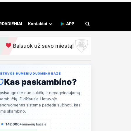
RDADIENIAI
Kontaktai
APP
Balsuok už savo miestą!
IETUVOS NUMERIŲ DUOMENŲ BAZĖ
Kas paskambino?
psisaugokite nuo sukčių ir nepageidaujamų
kambučių. Didžiausia Lietuvoje
endruomenės sistema padeda sužinoti, kas
ums skambino.
142 000+
numerių bazėje