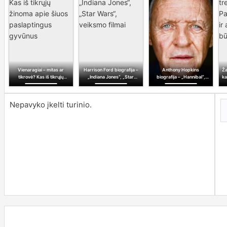
Vienaragiai – mitas ar
Harrison Ford biografija –
Anthony Hopkins
Ža
tikrovė? Kas iš tikrųjų
„Indiana Jones“, „Star
biografija – „Hannibal“,
ka
žinoma apie šiuos
Wars“, veiksmo filmai
Oskaras, aktoriaus kelias
paslaptingus gyvūnus
Nepavyko įkelti turinio.