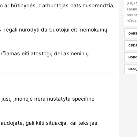
0 (0) 
ko ar būtinybės, darbuotojas pats nusprendžia,
žalum
pasla
mūsų..
 negali nurodyti darbuotojui eiti nemokamų
GARS
CBDJ
erčiamas eiti atostogų dėl asmeninių
HORO
NAMŲ
ar jūsų įmonėje nėra nustatyta specifinė
naudojate, gali kilti situacija, kai teks jas