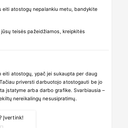
 eiti atostogų nepalankiu metu, bandykite
d jūsų teisės pažeidžiamos, kreipkitės
o eiti atostogų, ypač jei sukaupta per daug
Tačiau priversti darbuotojo atostogauti be jo
tyta įstatyme arba darbo grafike. Svarbiausia –
 nekiltų nereikalingų nesusipratimų.
 Įvertink!