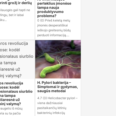
inti grožį ir derlių
perteklius įmonėse
tampa nauja
Šilauogės gali tapti ne
produktyvumo
lingu, bet ir labai
problema?
šku...
0 (0) Prieš keletą metų
įmonės desperatiškai
ieškojo greitesnių būdų
perduoti informaciją....
H. Pylori bakterija –
os revoliucija
Simptomai ir gydymas,
ose: kodėl
saugūs metodai
esionalaus siurblio
ma tampa
4.7 (3) Helicobacter pylori –
liaresnė už
viena dažniausiai
inį valymą?
pasitaikančių lėtinių
Daugelis iš mūsų
bakterinių infekcijų
ria su ta pačia