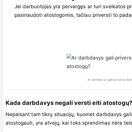
Jei darbuotojas yra pervargęs ar turi sveikatos
pasinaudoti atostogomis, tačiau priversti to padar
Ar darbdavys gali priversti dar
Kada darbdavys negali versti eiti atostogų
Nepaisant tam tikrų situacijų, kuomet darbdavys gali 
atostogauti, yra atvejų, kai toks sprendimas nėra tei