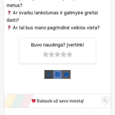
metus?
Ar svarbu lankstumas ir galimybė greitai
išeiti?
Ar tai bus mano pagrindinė veiklos vieta?
Buvo naudinga? Įvertink!
Share
Share
Share
X
Facebook
Email
on
on
on
(Twitter)
Balsuok už savo miestą!