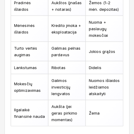
Pradinės
Aukštos (įnašas
Žemos (1-2
išlaidos
+ notaras)
mėn. depozitas)
Nuoma +
Mėnesinės
Kredito įmoka +
paslaugų
išlaidos
eksploatacija
mokesčiai
Turto vertės
Galimas pelnas
Jokios grąžos
augimas
pardavus
Lankstumas
Ribotas
Didelis
Galimos
Nuomos išlaidos
Mokesčių
investicijų
leidžiamos
optimizavimas
lengvatos
atskaityti
Aukšta (jei
Ilgalaikė
geras pirkimo
Žema
finansinė nauda
momentas)