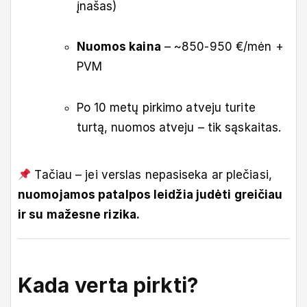
įnašas)
Nuomos kaina
– ~850-950 €/mėn +
PVM
Po 10 metų pirkimo atveju turite
turtą, nuomos atveju – tik sąskaitas.
Tačiau – jei verslas nepasiseka ar plečiasi,
nuomojamos patalpos leidžia judėti greičiau
ir su mažesne rizika.
Kada verta pirkti?