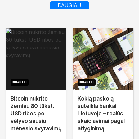
DAUGIAU
FINANSAI
FINANSAI
Bitcoin nukrito
Kokią paskolą
žemiau 80 tūkst.
suteikia bankai
USD ribos po
Lietuvoje – realūs
vėlyvo sausio
skaičiavimai pagal
mėnesio svyravimų
atlyginimą