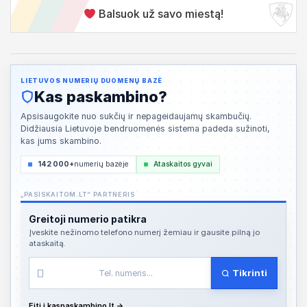
Balsuok už savo miestą!
LIETUVOS NUMERIŲ DUOMENŲ BAZĖ
Kas paskambino?
Apsisaugokite nuo sukčių ir nepageidaujamų skambučių.
Didžiausia Lietuvoje bendruomenės sistema padeda sužinoti,
kas jums skambino.
142 000+
numerių bazėje
Ataskaitos gyvai
„PASISKAITOM.LT“ PARTNERIS
Greitoji numerio patikra
Įveskite nežinomo telefono numerį žemiau ir gausite pilną jo
ataskaitą.
Tikrinti
Eiti į kaspaskambino.lt →