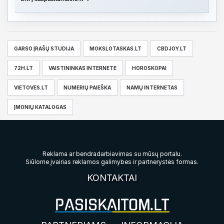
GARSO ĮRAŠŲ STUDIJA
MOKSLOTASKAS.LT
CBDJOY.LT
72H.LT
VAISTININKAS INTERNETE
HOROSKOPAI
VIETOVES.LT
NUMERIŲ PAIEŠKA
NAMŲ INTERNETAS
ĮMONIŲ KATALOGAS
Reklama ar bendradarbiavimas su mūsų portalu.
Siūlome įvairias reklamos galimybes ir partnerystės formas.
KONTAKTAI