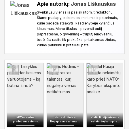
Apie autorių:
Jonas Liškauskas
Sveiki! Esu vienas iš pasiskaitom.lt redaktorių.
Šiame puslapyje dalinuosi mintimis ir patarimais,
kurie padeda atsakyti į kasdienybėje kylančius
klausimus. Mano tikslas – paversti buitį
paprastesne, o gyvenimą – truputį lengvesniu,
todėl čia rasite tik praktiškai pritaikomas žinias,
kurias patikrinu ir pritaikau pats.
KET taisyklės
Haris Hudinis –
Kodėl Rusija niekada
pradedantiesiems
Nepaprastas talentas,
nelaimėtų karo prieš
vairuotojams – ką būtina
kurį nugalėjo vienas
NATO: Karybos eksperto