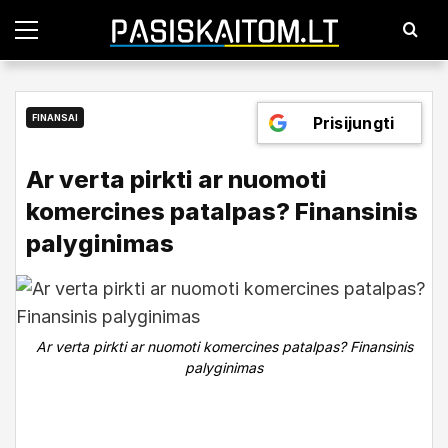
P
a
g
r
i
n
FINANSAI
Prisijungti
d
i
n
Ar verta pirkti ar nuomoti
i
s
komercines patalpas? Finansinis
m
e
palyginimas
n
i
u
2025-06-04
Pasiskaitom
Ar verta pirkti ar nuomoti komercines patalpas? Finansinis
palyginimas