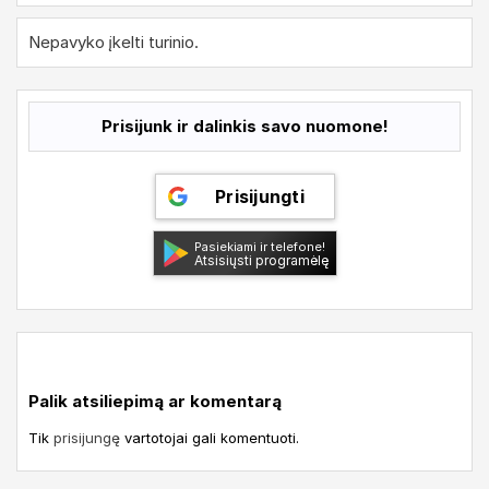
žinoti?
netikėtumas
analizė
Nepavyko įkelti turinio.
Prisijunk ir dalinkis savo nuomone!
Prisijungti
Pasiekiami ir telefone!
Atsisiųsti programėlę
Palik atsiliepimą ar komentarą
Tik
prisijungę
vartotojai gali komentuoti.