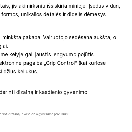
is, jis akimirksniu išsiskiria minioje. Įsėdus vidun,
 formos, unikalios detalės ir didelis dėmesys
u minkšta pakaba. Vairuotojo sėdėsena aukšta, o
iai.
ame kelyje gali jaustis lengvumo pojūtis.
lektronine pagalba „Grip Control“ (kai kuriose
slidžius keliukus.
derinti dizainą ir kasdienio gyvenimo poreikius?