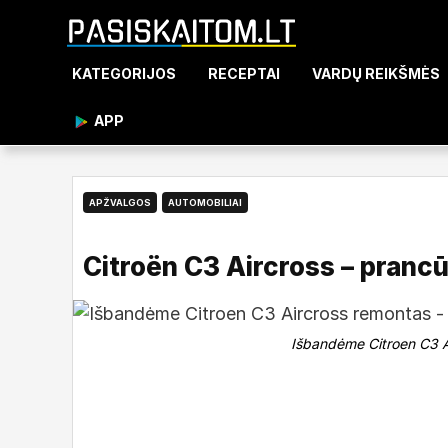
KATEGORIJOS
RECEPTAI
VARDŲ REIKŠMĖS
APP
APŽVALGOS
AUTOMOBILIAI
Citroën C3 Aircross – prancū
2025-08-09
Pasiskaitom
Išbandėme Citroen C3 A