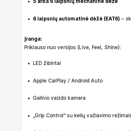
5 arba 6 laipsnių mechaninė dėžė
6 laipsnių automatinė dėžė (EAT6)
– sk
Įranga:
Priklauso nuo versijos (Live, Feel, Shine):
LED žibintai
Apple CarPlay / Android Auto
Galinio vaizdo kamera
„Grip Control“ su kelių važiavimo režimai