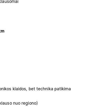
iklausomai
 km
nikos klaidos, bet technika patikima
klauso nuo regiono)