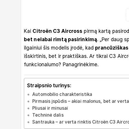
Kai
Citroën C3 Aircross
pirmą kartą pasirodė
bet nelabai rimtą pasirinkimą
. „Per daug s
ilgainiui šis modelis įrodė, kad
prancūziškas 
išskirtinis, bet ir praktiškas. Ar tikrai C3 A
funkcionalumo? Panagrinėkime.
Straipsnio turinys:
Automobilio charakteristika
Pirmasis įspūdis – akiai malonus, bet ar ver
Pliusai ir minusai
Techninė dalis
Santrauka – ar verta rinktis Citroën C3 Aircr