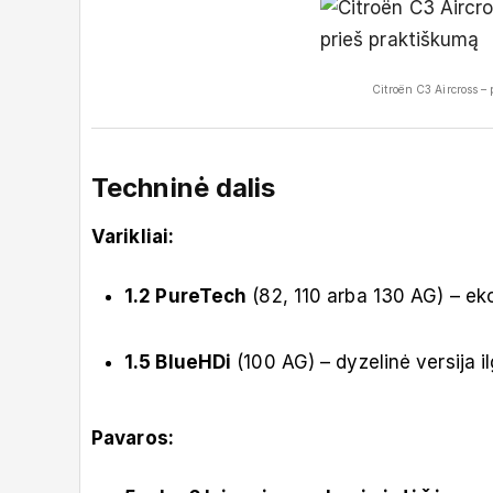
Citroën C3 Aircross –
Techninė dalis
Varikliai:
1.2 PureTech
(82, 110 arba 130 AG) – ek
1.5 BlueHDi
(100 AG) – dyzelinė versija 
Pavaros: