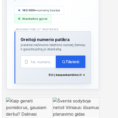
142 000+
numerių bazėje
Ataskaitos gyvai
„PASISKAITOM.LT“ PARTNERIS
Greitoji numerio patikra
Įveskite nežinomo telefono numerį žemiau
ir gausite pilną jo ataskaitą.
Tikrinti
Eiti į kaspaskambino.lt →