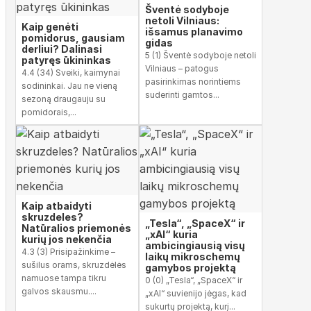
Šventė sodyboje
netoli Vilniaus:
Kaip genėti
išsamus planavimo
pomidorus, gausiam
gidas
derliui? Dalinasi
5 (1) Šventė sodyboje netoli
patyręs ūkininkas
Vilniaus – patogus
4.4 (34) Sveiki, kaimynai
pasirinkimas norintiems
sodininkai. Jau ne vieną
suderinti gamtos...
sezoną draugauju su
pomidorais,...
Kaip atbaidyti
skruzdeles?
„Tesla“, „SpaceX“ ir
Natūralios priemonės
„xAI“ kuria
kurių jos nekenčia
ambicingiausią visų
4.3 (3) Prisipažinkime –
laikų mikroschemų
sušilus orams, skruzdėlės
gamybos projektą
namuose tampa tikru
0 (0) „Tesla“, „SpaceX“ ir
galvos skausmu....
„xAI“ suvienijo jėgas, kad
sukurtų projektą, kurį...