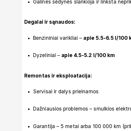
Galinės sėdynės slankioja ir linksta nepr
Degalai ir sąnaudos:
Benzininiai varikliai –
apie 5.5-6.5 l/100
Dyzeliniai –
apie 4.5-5.2 l/100 km
Remontas ir eksploatacija:
Servisai ir dalys prieinamos
Dažniausios problemos – smulkios elektro
Garantija – 5 metai arba 100 000 km (pri