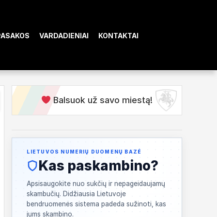
PASAKOS
VARDADIENIAI
KONTAKTAI
Balsuok už savo miestą!
LIETUVOS NUMERIŲ DUOMENŲ BAZĖ
Kas paskambino?
Apsisaugokite nuo sukčių ir nepageidaujamų
skambučių. Didžiausia Lietuvoje
bendruomenės sistema padeda sužinoti, kas
jums skambino.