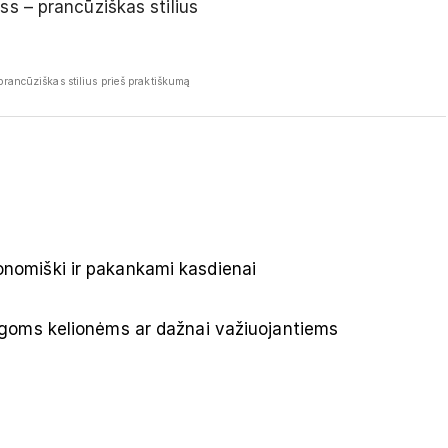
 prancūziškas stilius prieš praktiškumą
onomiški ir pakankami kasdienai
ilgoms kelionėms ar dažnai važiuojantiems