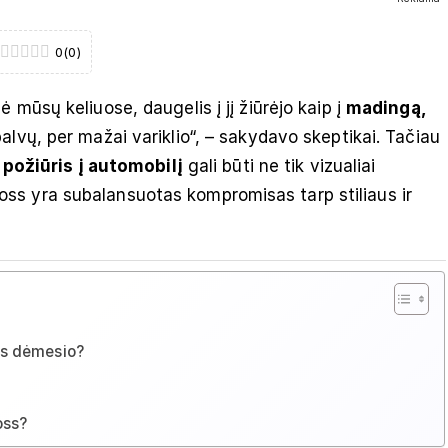
0
(
0
)
 mūsų keliuose, daugelis į jį žiūrėjo kaip į
madingą,
palvų, per mažai variklio“, – sakydavo skeptikai. Tačiau
požiūris į automobilį
gali būti ne tik vizualiai
ircross yra subalansuotas kompromisas tarp stiliaus ir
tas dėmesio?
oss?