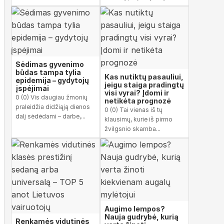
Sėdimas gyvenimo
būdas tampa tylia
Kas nutiktų pasauliui,
epidemija – gydytojų
jeigu staiga pradingtų
įspėjimai
visi vyrai? Įdomi ir
0 (0) Vis daugiau žmonių
netikėta prognozė
praleidžia didžiąją dienos
0 (0) Tai vienas iš tų
dalį sėdėdami – darbe,...
klausimų, kurie iš pirmo
žvilgsnio skamba...
Augimo lempos?
Nauja gudrybė, kurią
Renkamės vidutinės