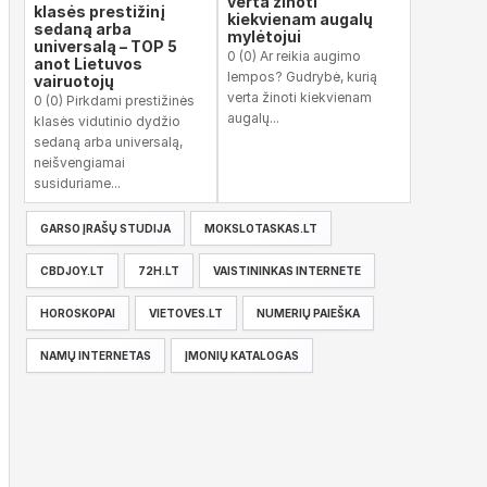
verta žinoti
klasės prestižinį
kiekvienam augalų
sedaną arba
mylėtojui
universalą – TOP 5
0 (0) Ar reikia augimo
anot Lietuvos
lempos? Gudrybė, kurią
vairuotojų
verta žinoti kiekvienam
0 (0) Pirkdami prestižinės
augalų...
klasės vidutinio dydžio
sedaną arba universalą,
neišvengiamai
susiduriame...
GARSO ĮRAŠŲ STUDIJA
MOKSLOTASKAS.LT
CBDJOY.LT
72H.LT
VAISTININKAS INTERNETE
HOROSKOPAI
VIETOVES.LT
NUMERIŲ PAIEŠKA
NAMŲ INTERNETAS
ĮMONIŲ KATALOGAS