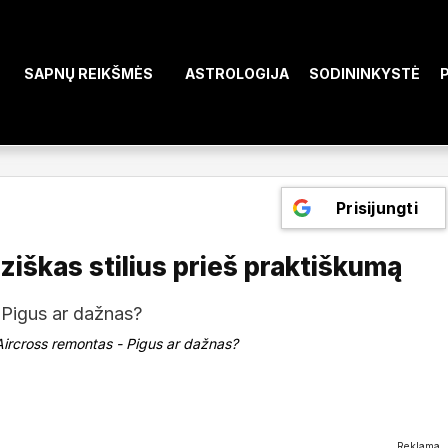
SAPNŲ REIKŠMĖS
ASTROLOGIJA
SODININKYSTĖ
Prisijungti
ziškas stilius prieš praktiškumą
ircross remontas - Pigus ar dažnas?
Reklama