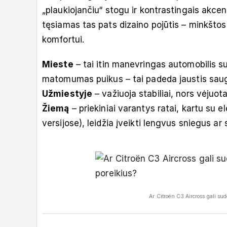
„plaukiojančiu“ stogu ir kontrastingais akcenta
tęsiamas tas pats dizaino pojūtis – minkštos
komfortui.
Mieste
– tai itin manevringas automobilis s
matomumas puikus – tai padeda jaustis saug
Užmiestyje
– važiuoja stabiliai, nors vėjuot
Žiemą
– priekiniai varantys ratai, kartu su e
versijose), leidžia įveikti lengvus sniegus ar 
Ar Citroën C3 Aircross gali su