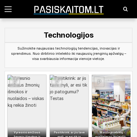
P
a
g
r
i
Technologijos
n
d
i
Sužinokite naujausias technologijų tendencijas, inovacijas ir
n
sprendimus. Nuo dirbtinio intelekto iki naujausių įrenginių apžvalgų –
i
visa svarbiausia informacija vienoje vietoje.
s
m
e
n
i
u
Vyresnio amžiaus
Pasitikrink: ar jis tave
Maisto produktų
žmonių išmokos ir
myli, ar esi tik jo
grąžinimas: ką leidžia