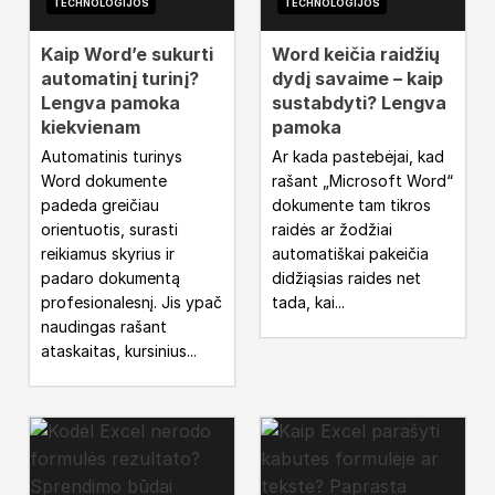
TECHNOLOGIJOS
TECHNOLOGIJOS
Kaip Word’e sukurti
Word keičia raidžių
automatinį turinį?
dydį savaime – kaip
Lengva pamoka
sustabdyti? Lengva
kiekvienam
pamoka
Automatinis turinys
Ar kada pastebėjai, kad
Word dokumente
rašant „Microsoft Word“
padeda greičiau
dokumente tam tikros
orientuotis, surasti
raidės ar žodžiai
reikiamus skyrius ir
automatiškai pakeičia
padaro dokumentą
didžiąsias raides net
profesionalesnį. Jis ypač
tada, kai...
naudingas rašant
ataskaitas, kursinius...