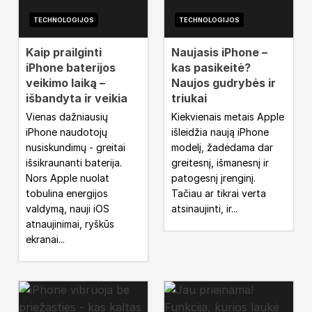
TECHNOLOGIJOS
TECHNOLOGIJOS
Kaip prailginti
Naujasis iPhone –
iPhone baterijos
kas pasikeitė?
veikimo laiką –
Naujos gudrybės ir
išbandyta ir veikia
triukai
Vienas dažniausių
Kiekvienais metais Apple
iPhone naudotojų
išleidžia naują iPhone
nusiskundimų - greitai
modelį, žadėdama dar
išsikraunanti baterija.
greitesnį, išmanesnį ir
Nors Apple nuolat
patogesnį įrenginį.
tobulina energijos
Tačiau ar tikrai verta
valdymą, nauji iOS
atsinaujinti, ir...
atnaujinimai, ryškūs
ekranai...