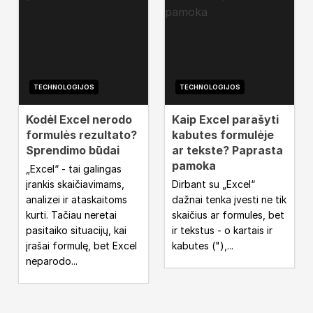
TECHNOLOGIJOS
TECHNOLOGIJOS
Kodėl Excel nerodo
Kaip Excel parašyti
formulės rezultato?
kabutes formulėje
Sprendimo būdai
ar tekste? Paprasta
pamoka
„Excel“ - tai galingas
įrankis skaičiavimams,
Dirbant su „Excel“
analizei ir ataskaitoms
dažnai tenka įvesti ne tik
kurti. Tačiau neretai
skaičius ar formules, bet
pasitaiko situacijų, kai
ir tekstus - o kartais ir
įrašai formulę, bet Excel
kabutes ("),...
neparodo...