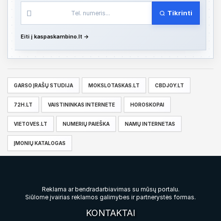
v
i
Tikrinti
m
Eiti į kaspaskambino.lt →
a
s
GARSO ĮRAŠŲ STUDIJA
MOKSLOTASKAS.LT
CBDJOY.LT
72H.LT
VAISTININKAS INTERNETE
HOROSKOPAI
VIETOVES.LT
NUMERIŲ PAIEŠKA
NAMŲ INTERNETAS
ĮMONIŲ KATALOGAS
Reklama ar bendradarbiavimas su mūsų portalu.
Siūlome įvairias reklamos galimybes ir partnerystės formas.
KONTAKTAI