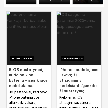
nuolaidos – viskas ką
patogumui? Testas
įstatymai?
reikia žinoti
TECHNOLOGIJOS
TECHNOLOGIJOS
5 iOS nustatymai,
iPhone naudotojams
kurie naikina
– Gavę šį
bateriją – išjunk juos
atnaujinimą
nedelsdamas
nedelsiant išjunkite
šį nustatymą
Jei pastebėjai, kad tavo
iPhone baterija vos
Kiekvienas iOS
atlaiko iki vakaro,
atnaujinimas atneša
problema gali slypėti ne
naujų funkcijų, bet kartu