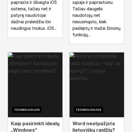
paprasta ir išbaigta iOS
sąsaja ir paprastumu.
sistema, tačiau net ir
Tačiau daugelis
patyrę naudotojai
naudotojų net
dažnai praleidžia itin
nesusimąsto, kiek
naudingus triukus. iOS...
paslėptų ir mažai žinomų
funkcijų...
TECHNOLOGIJOS
TECHNOLOGIJOS
Kaip pasirinkti idealų
Word neatpažįsta
„Windows“
lietuviškų raidžių?