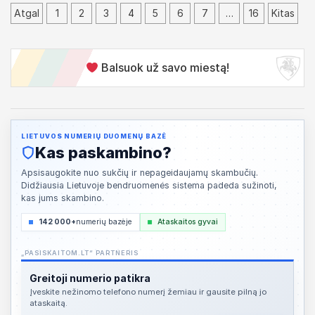
Į
Atgal
1
2
3
4
5
6
7
…
16
Kitas
r
a
Balsuok už savo miestą!
š
ų
p
LIETUVOS NUMERIŲ DUOMENŲ BAZĖ
u
Kas paskambino?
s
Apsisaugokite nuo sukčių ir nepageidaujamų skambučių.
Didžiausia Lietuvoje bendruomenės sistema padeda sužinoti,
l
kas jums skambino.
a
142 000+
numerių bazėje
Ataskaitos gyvai
p
„PASISKAITOM.LT“ PARTNERIS
i
Greitoji numerio patikra
a
Įveskite nežinomo telefono numerį žemiau ir gausite pilną jo
ataskaitą.