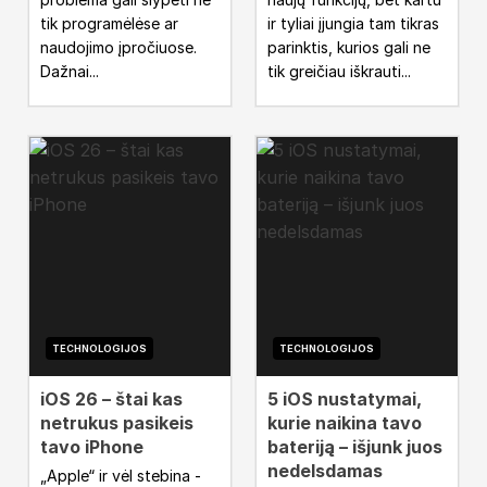
tik programėlėse ar
ir tyliai įjungia tam tikras
naudojimo įpročiuose.
parinktis, kurios gali ne
Dažnai...
tik greičiau iškrauti...
TECHNOLOGIJOS
TECHNOLOGIJOS
iOS 26 – štai kas
5 iOS nustatymai,
netrukus pasikeis
kurie naikina tavo
tavo iPhone
bateriją – išjunk juos
nedelsdamas
„Apple“ ir vėl stebina -