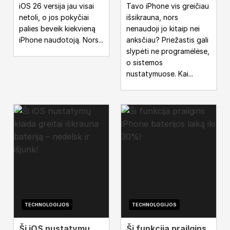
iOS 26 versija jau visai
Tavo iPhone vis greičiau
netoli, o jos pokyčiai
išsikrauna, nors
palies beveik kiekvieną
nenaudoji jo kitaip nei
iPhone naudotoją. Nors...
anksčiau? Priežastis gali
slypėti ne programėlėse,
o sistemos
nustatymuose. Kai...
TECHNOLOGIJOS
TECHNOLOGIJOS
Ši iOS nustatymų
Ši funkcija prailgins