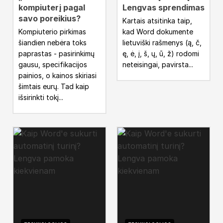
kompiuterį pagal
Lengvas sprendimas
savo poreikius?
Kartais atsitinka taip,
Kompiuterio pirkimas
kad Word dokumente
šiandien nebėra toks
lietuviški rašmenys (ą, č,
paprastas - pasirinkimų
ę, ė, į, š, ų, ū, ž) rodomi
gausu, specifikacijos
neteisingai, pavirsta...
painios, o kainos skiriasi
šimtais eurų. Tad kaip
išsirinkti tokį...