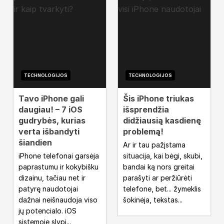
TECHNOLOGIJOS
TECHNOLOGIJOS
Tavo iPhone gali
Šis iPhone triukas
daugiau! – 7 iOS
išsprendžia
gudrybės, kurias
didžiausią kasdienę
verta išbandyti
problemą!
šiandien
Ar ir tau pažįstama
iPhone telefonai garsėja
situacija, kai bėgi, skubi,
paprastumu ir kokybišku
bandai ką nors greitai
dizainu, tačiau net ir
parašyti ar peržiūrėti
patyrę naudotojai
telefone, bet... žymeklis
dažnai neišnaudoja viso
šokinėja, tekstas...
jų potencialo. iOS
sistemoje slypi...