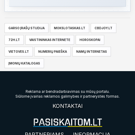
GARSO ĮRAŠŲ STUDIJA
MOKSLOTASKAS.LT
CBDJOY.LT
72H.LT
VAISTININKAS INTERNETE
HOROSKOPAI
VIETOVES.LT
NUMERIŲ PAIEŠKA
NAMŲ INTERNETAS
ĮMONIŲ KATALOGAS
Reklama ar bendradarbiavimas su mūsų portalu.
Siūlome įvairias reklamos galimybes ir partnerystės formas.
KONTAKTAI
PARTNERIAMS
INFORMACIJA