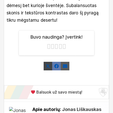
dėmesį bet kurioje šventėje. Subalansuotas
skonis ir tekstūros kontrastas daro šį pyragą
tikru mėgstamu desertu!
Buvo naudinga? Įvertink!
Share
Share
Share
X
Facebook
Email
on
on
on
(Twitter)
Balsuok už savo miestą!
Apie autorių:
Jonas Liškauskas