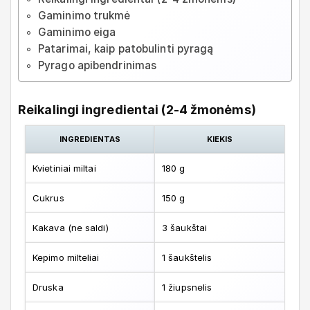
Gaminimo trukmė
Gaminimo eiga
Patarimai, kaip patobulinti pyragą
Pyrago apibendrinimas
Reikalingi ingredientai (2-4 žmonėms)
INGREDIENTAS
KIEKIS
Kvietiniai miltai
180 g
Cukrus
150 g
Kakava (ne saldi)
3 šaukštai
Kepimo milteliai
1 šaukštelis
Druska
1 žiupsnelis