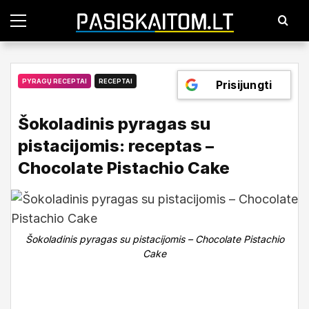
P
a
g
r
i
n
PYRAGŲ RECEPTAI
RECEPTAI
Prisijungti
d
i
n
Šokoladinis pyragas su
i
s
pistacijomis: receptas –
m
e
Chocolate Pistachio Cake
n
i
u
2025-01-08
Pasiskaitom
Šokoladinis pyragas su pistacijomis – Chocolate Pistachio
Cake