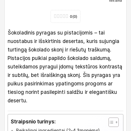
Reklama
0
(
0
)
Šokoladinis pyragas su pistacijomis – tai
nuostabus ir išskirtinis desertas, kuris sujungia
turtingą šokolado skonį ir riešutų traškumą.
Pistacijos puikiai papildo šokolado saldumą,
suteikdamos pyragui įdomų tekstūros kontrastą
ir subtilų, bet išraiškingą skonį. Šis pyragas yra
puikus pasirinkimas ypatingoms progoms ar
tiesiog norint pasilepinti saldžiu ir elegantišku
desertu.
Straipsnio turinys:
Reikalingi ingredientai (2-4 žmonėms)