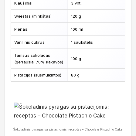
Kiaušiniai
3 vnt.
Sviestas (minkštas)
120 g
Pienas
100 ml
Vanilinis cukrus
1 šaukštelis
Tamsus šokoladas
100 g
(geriausiai 70% kakavos)
Pistacijos (susmulkintos)
80 g
Šokoladinis pyragas su pistacijomis: receptas – Chocolate Pistachio Cake