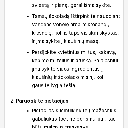
sviestą ir pieną, gerai išmaišykite.
Tamsų šokoladą ištirpinkite naudojant
vandens vonelę arba mikrobangų
krosnelę, kol jis taps visiškai skystas,
ir įmaišykite į kiaušinių masę.
Persijokite kvietinius miltus, kakavą,
kepimo miltelius ir druską. Palaipsniui
įmaišykite šiuos ingredientus į
kiaušinių ir šokolado mišinį, kol
gausite lygią tešlą.
Paruoškite pistacijas
Pistacijas susmulkinkite į mažesnius
gabaliukus (bet ne per smulkiai, kad
būtų malonus traškesys).