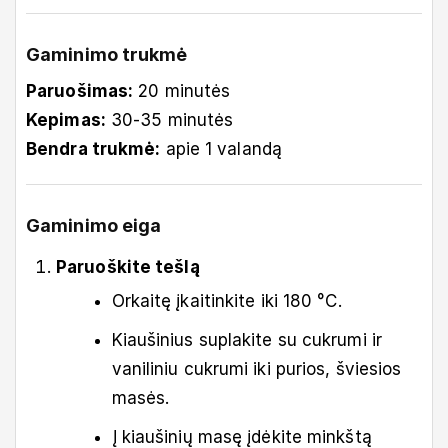
Gaminimo trukmė
Paruošimas:
20 minutės
Kepimas:
30-35 minutės
Bendra trukmė:
apie 1 valandą
Gaminimo eiga
Paruoškite tešlą
Orkaitę įkaitinkite iki 180 °C.
Kiaušinius suplakite su cukrumi ir
vaniliniu cukrumi iki purios, šviesios
masės.
Į kiaušinių masę įdėkite minkštą