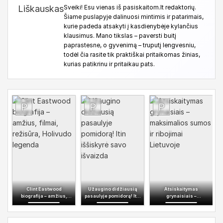
Sveiki! Esu vienas iš pasiskaitom.lt redaktorių.
Šiame puslapyje dalinuosi mintimis ir patarimais,
kurie padeda atsakyti į kasdienybėje kylančius
klausimus. Mano tikslas – paversti buitį
paprastesne, o gyvenimą – truputį lengvesniu,
todėl čia rasite tik praktiškai pritaikomas žinias,
kurias patikrinu ir pritaikau pats.
Clint Eastwood
Užaugino didžiausią
Atsiskaitymas
biografija – amžius,
pasaulyje pomidorą! Itin
grynaisiais –
filmai, režisūra,
iššiskyrė savo išvaizda
maksimalios sumos ir
Holivudo legenda
ribojimai Lietuvoje