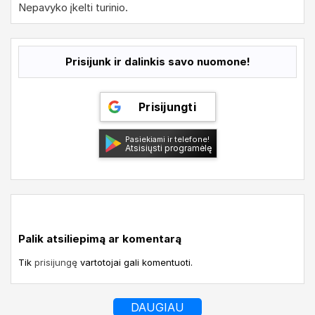
Nepavyko įkelti turinio.
Prisijunk ir dalinkis savo nuomone!
Prisijungti
Pasiekiami ir telefone!
Atsisiųsti programėlę
Palik atsiliepimą ar komentarą
Tik
prisijungę
vartotojai gali komentuoti.
DAUGIAU