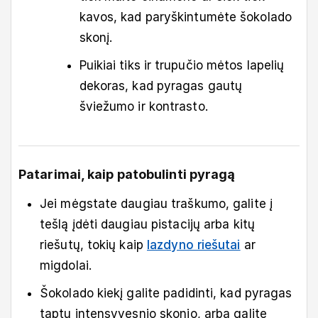
kavos, kad paryškintumėte šokolado
skonį.
Puikiai tiks ir trupučio mėtos lapelių
dekoras, kad pyragas gautų
šviežumo ir kontrasto.
Patarimai, kaip patobulinti pyragą
Jei mėgstate daugiau traškumo, galite į
tešlą įdėti daugiau pistacijų arba kitų
riešutų, tokių kaip
lazdyno riešutai
ar
migdolai.
Šokolado kiekį galite padidinti, kad pyragas
taptų intensyvesnio skonio, arba galite