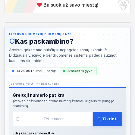
Balsuok už savo miestą!
LIETUVOS NUMERIŲ DUOMENŲ BAZĖ
Kas paskambino?
Apsisaugokite nuo sukčių ir nepageidaujamų skambučių.
Didžiausia Lietuvoje bendruomenės sistema padeda sužinoti,
kas jums skambino.
142 000+
numerių bazėje
Ataskaitos gyvai
„PASISKAITOM.LT“ PARTNERIS
Greitoji numerio patikra
Įveskite nežinomo telefono numerį žemiau ir gausite pilną jo
ataskaitą.
Tikrinti
Eiti į kaspaskambino.lt →