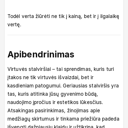
Todėl verta žiūrėti ne tik į kainą, bet ir į ilgalaikę
vertę.
Apibendrinimas
Virtuvės stalviršiai – tai sprendimas, kuris turi
įtakos ne tik virtuvės išvaizdai, bet ir
kasdieniam patogumui. Geriausias stalviršis yra
tas, kuris atitinka jūsų gyvenimo būdą,
naudojimo įpročius ir estetikos lūkesčius.
Atsakingas pasirinkimas, žinojimas apie
medžiagų skirtumus ir tinkama priežiūra padeda
išvengti dažniausių klaidų ir užtikrina, kad