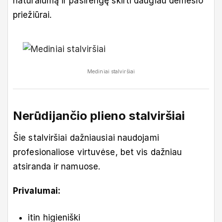
natūralumą ir pasirengę skirti daugiau dėmesio
priežiūrai.
Mediniai stalviršiai
Nerūdijančio plieno stalviršiai
Šie stalviršiai dažniausiai naudojami
profesionaliose virtuvėse, bet vis dažniau
atsiranda ir namuose.
Privalumai:
itin higieniški