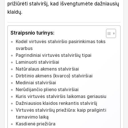
prižiūrėti stalviršį, kad išvengtumėte dažniausių
klaidų.
Straipsnio turinys:
Kodėl virtuvės stalviršio pasirinkimas toks
svarbus
Pagrindiniai virtuvės stalviršių tipai
Laminuoti stalviršiai
Natūralaus akmens stalviršiai
Dirbtinio akmens (kvarco) stalviršiai
Mediniai stalviršiai
Nerūdijančio plieno stalviršiai
Kuris virtuvės stalviršis laikomas geriausiu
Dažniausios klaidos renkantis stalviršį
Virtuvės stalviršių priežiūra: kaip prailginti
tarnavimo laiką
Kasdienė priežiūra