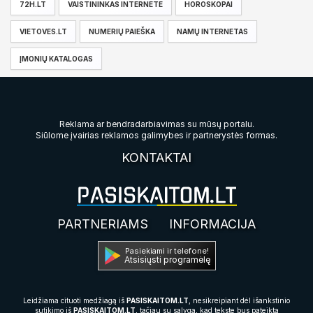
72H.LT
VAISTININKAS INTERNETE
HOROSKOPAI
VIETOVES.LT
NUMERIŲ PAIEŠKA
NAMŲ INTERNETAS
ĮMONIŲ KATALOGAS
Reklama ar bendradarbiavimas su mūsų portalu.
Siūlome įvairias reklamos galimybes ir partnerystės formas.
KONTAKTAI
PARTNERIAMS
INFORMACIJA
Pasiekiami ir telefone!
Atsisiųsti programėlę
Leidžiama cituoti medžiagą iš
PASISKAITOM.LT
, nesikreipiant dėl išankstinio
sutikimo iš
PASISKAITOM.LT
, tačiau su sąlyga, kad tekste bus pateikta