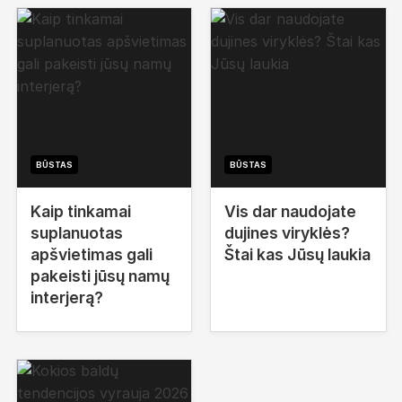
BŪSTAS
BŪSTAS
Kaip tinkamai
Vis dar naudojate
suplanuotas
dujines viryklės?
apšvietimas gali
Štai kas Jūsų laukia
pakeisti jūsų namų
interjerą?