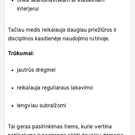
tinka skandinaviškam ar klasikiniam
interjerui
Tačiau medis reikalauja daugiau priežiūros ir
disciplinos kasdienėje naudojimo rutinoje.
Trūkumai:
jautrūs drėgmei
reikalauja reguliaraus lakavimo
lengviau subraižomi
Tai geras pasirinkimas tiems, kurie vertina