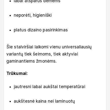
labai atsparūs dėmėms
neporėti, higieniški
platus dizaino pasirinkimas
Šie stalviršiai laikomi vienu universaliausių
variantų tiek šeimoms, tiek aktyviai
gaminantiems žmonėms.
Trūkumai:
jautresni labai aukštai temperatūrai
aukštesnė kaina nei laminuotų