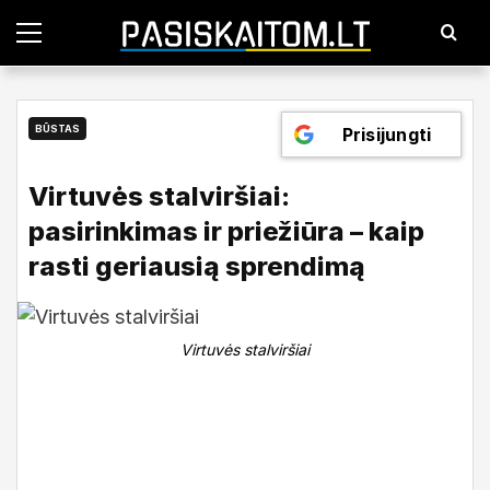
P
a
g
r
i
n
BŪSTAS
Prisijungti
d
i
n
Virtuvės stalviršiai:
i
s
pasirinkimas ir priežiūra – kaip
m
e
rasti geriausią sprendimą
n
i
u
2025-12-24
Pasiskaitom
Virtuvės stalviršiai