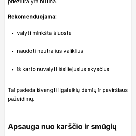
priežiūra yra būtina.
Rekomenduojama:
valyti minkšta šluoste
naudoti neutralius valiklius
iš karto nuvalyti išsiliejusius skysčius
Tai padeda išvengti ilgalaikių dėmių ir paviršiaus
pažeidimų.
Apsauga nuo karščio ir smūgių