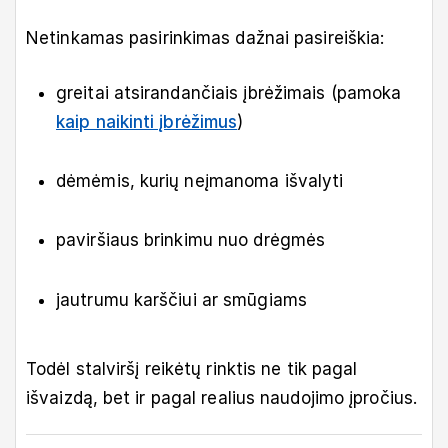
Netinkamas pasirinkimas dažnai pasireiškia:
greitai atsirandančiais įbrėžimais (pamoka
kaip naikinti įbrėžimus
)
dėmėmis, kurių neįmanoma išvalyti
paviršiaus brinkimu nuo drėgmės
jautrumu karščiui ar smūgiams
Todėl stalviršį reikėtų rinktis ne tik pagal
išvaizdą, bet ir pagal realius naudojimo įpročius.