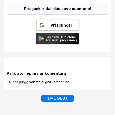
Prisijunk ir dalinkis savo nuomone!
Prisijungti
Pasiekiami ir telefone!
Atsisiųsti programėlę
Palik atsiliepimą ar komentarą
Tik
prisijungę
vartotojai gali komentuoti.
DAUGIAU