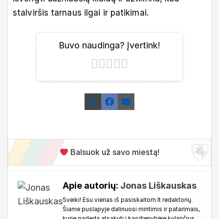
stalviršis tarnaus ilgai ir patikimai.
Buvo naudinga? Įvertink!
Share
Share
Share
X
Facebook
Email
on
on
on
(Twitter)
Balsuok už savo miestą!
Apie autorių:
Jonas Liškauskas
Sveiki! Esu vienas iš pasiskaitom.lt redaktorių.
Šiame puslapyje dalinuosi mintimis ir patarimais,
kurie padeda atsakyti į kasdienybėje kylančius