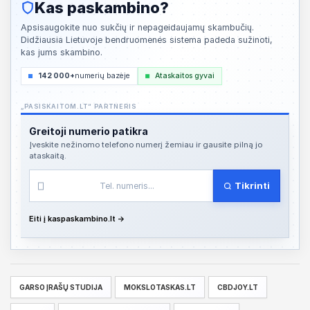
Kas paskambino?
Apsisaugokite nuo sukčių ir nepageidaujamų skambučių.
Didžiausia Lietuvoje bendruomenės sistema padeda sužinoti,
kas jums skambino.
142 000+
numerių bazėje
Ataskaitos gyvai
„PASISKAITOM.LT“ PARTNERIS
Greitoji numerio patikra
Įveskite nežinomo telefono numerį žemiau ir gausite pilną jo
ataskaitą.
Tikrinti
Eiti į kaspaskambino.lt →
GARSO ĮRAŠŲ STUDIJA
MOKSLOTASKAS.LT
CBDJOY.LT