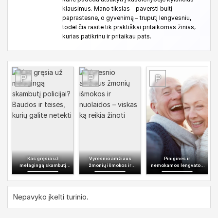
klausimus. Mano tikslas – paversti buitį
paprastesne, o gyvenimą – truputį lengvesniu,
todėl čia rasite tik praktiškai pritaikomas žinias,
kurias patikrinu ir pritaikau pats.
Kas gręsia už
Vyresnio amžiaus
Piniginės ir
melagingą skambutį
žmonių išmokos ir
nemokamos lengvatos
policijai? Baudos ir
nuolaidos – viskas ką
vyresniems nei 60 metų
teisės, kurių galite
reikia žinoti
netekti
Nepavyko įkelti turinio.