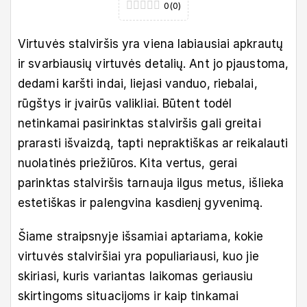
0
(
0
)
Virtuvės stalviršis yra viena labiausiai apkrautų
ir svarbiausių virtuvės detalių. Ant jo pjaustoma,
dedami karšti indai, liejasi vanduo, riebalai,
rūgštys ir įvairūs valikliai. Būtent todėl
netinkamai pasirinktas stalviršis gali greitai
prarasti išvaizdą, tapti nepraktiškas ar reikalauti
nuolatinės priežiūros. Kita vertus, gerai
parinktas stalviršis tarnauja ilgus metus, išlieka
estetiškas ir palengvina kasdienį gyvenimą.
Šiame straipsnyje išsamiai aptariama, kokie
virtuvės stalviršiai yra populiariausi, kuo jie
skiriasi, kuris variantas laikomas geriausiu
skirtingoms situacijoms ir kaip tinkamai